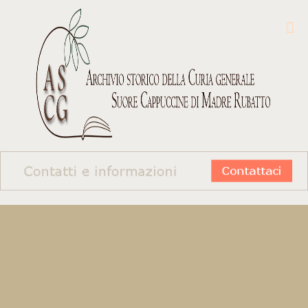
«Nella
mens
della Chiesa gli archivi sono luoghi della memoria delle comunità