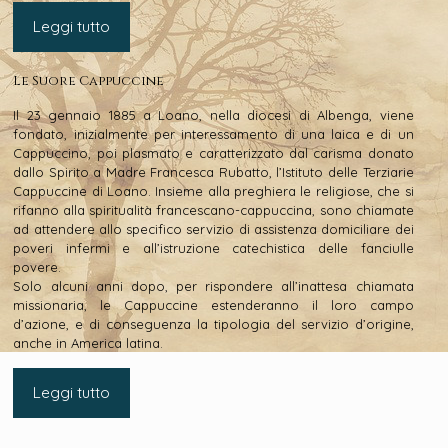
Leggi tutto
Le Suore Cappuccine
Il 23 gennaio 1885 a Loano, nella diocesi di Albenga, viene
fondato, inizialmente per interessamento di una laica e di un
Cappuccino, poi plasmato e caratterizzato dal carisma donato
dallo Spirito a Madre Francesca Rubatto, l’Istituto delle Terziarie
Cappuccine di Loano. Insieme alla preghiera le religiose, che si
rifanno alla spiritualità francescano-cappuccina, sono chiamate
ad attendere allo specifico servizio di assistenza domiciliare dei
poveri infermi e all’istruzione catechistica delle fanciulle
povere.
Solo alcuni anni dopo, per rispondere all’inattesa chiamata
missionaria, le Cappuccine estenderanno il loro campo
d’azione, e di conseguenza la tipologia del servizio d’origine,
anche in America latina.
Leggi tutto