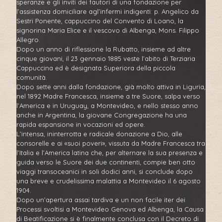
speranze e gli inviti dei fautori di una fondazione per
l’assistenza domiciliare agl’infermi indigenti: p. Angelico da
Sestri Ponente, cappuccino del Convento di Loano, la
signorina Maria Elice e il vescovo di Albenga, Mons. Filippo
Allegro.
Dopo un anno di riflessione la Rubatto, insieme ad altre
cinque giovani, il 23 gennaio 1885 veste l’abito di Terziaria
Cappuccina ed è designata Superiora della piccola
comunità.
Dopo sette anni dalla fondazione, già molto attiva in Liguria,
nel 1892 Madre Francesca, insieme a tre Suore, salpa verso
l’America e in Uruguay, a Montevideo, e nello stesso anno
anche in Argentina, la giovane Congregazione ha una
rapida espansione in vocazioni ed opere.
L’intensa, ininterrotta e radicale donazione a Dio, alle
consorelle e ai «suoi poveri», vissuta da Madre Francesca tra
l’Italia e l’America latina che, per alternare la sua presenza e
guida verso le Suore dei due continenti, compie ben otto
viaggi transoceanici in soli dodici anni, si conclude dopo
una breve e crudelissima malattia a Montevideo il 6 agosto
1904.
Dopo un’apertura assai tardiva e un non facile iter dei
Processi svoltisi a Montevideo Genova ed Albenga, la Causa
di Beatificazione si è finalmente conclusa con il Decreto di