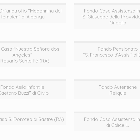
rfanatrofio "Madonnina del
Fondo Casa Assistenza In
Tembien" di Albenga
"S. Giuseppe della Provvide
Oneglia
 Casa "Nuestra Señora dos
Fondo Pensionato
Angeles"
“S. Francesco d'Assisi” di 
 Rosario Santa Fé (RA)
Fondo Asilo infantile
Fondo Autentiche
Gaetano Buzzi" di Clivio
Reliquie
sa S. Dorotea di Sastre (RA)
Fondo Casa Assistenza In
di Calice L.