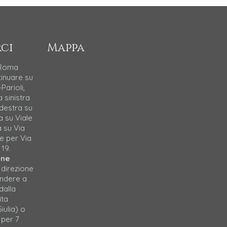
ci
Mappa
 Roma
tinuare su
Parioli,
a sinistra
 destra su
a su Viale
a su Via
e per Via
 19.
one
 direzione
endere a
dalla
ita
iulia) o
 per 7