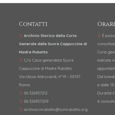
Contatti
Orari
Archivio Storico della Curia
È possi
Generale delle Suore Cappuccine di
consultazi
Madre Rubatto
Curia gen
C/o Casa generalizia Suore
indicate 
Cappuccine di Madre Rubatto
appuntame
Via Ulisse Aldrovandi, n° 19 - 00197
Dal lunedì
Roma
e dalle 13:
06 326957212
Durante i
06 326957209
è consulta
archivio.mrubatto@scmrubatto.org