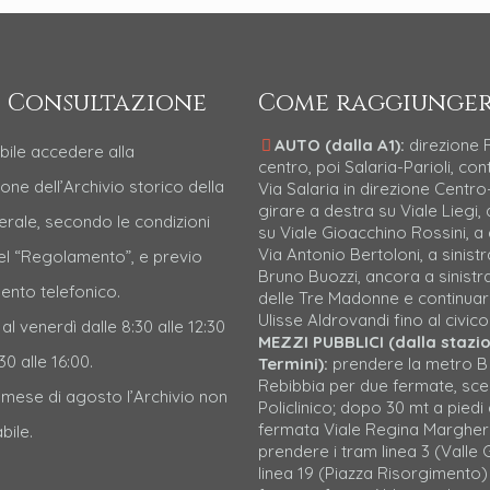
 Consultazione
Come raggiunger
AUTO (dalla A1):
direzione
bile accedere alla
centro, poi Salaria-Parioli, con
one dell’Archivio storico della
Via Salaria in direzione Centro-
girare a destra su Viale Liegi, 
erale, secondo le condizioni
su Viale Gioacchino Rossini, a
Via Antonio Bertoloni, a sinistr
nel “Regolamento”, e previo
Bruno Buozzi, ancora a sinistr
nto telefonico.
delle Tre Madonne e continuar
Ulisse Aldrovandi fino al civico
 al venerdì dalle 8:30 alle 12:30
MEZZI PUBBLICI (dalla stazi
30 alle 16:00.
Termini):
prendere la metro B
Rebibbia per due fermate, sc
l mese di agosto l’Archivio non
Policlinico; dopo 30 mt a piedi 
fermata Viale Regina Margher
bile.
prendere i tram linea 3 (Valle G
linea 19 (Piazza Risorgimento)