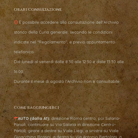
Orari Consultazione
È possibile accedere alla consultazione dell’Archivio
storico della Curia generale, secondo le condizioni
indicate nel “Regolamento”, e previo appuntamento
telefonico.
Dal lunedì al venerdì dalle 8:30 alle 12:30 e dalle 13:30 alle
16:00.
Durante il mese di agosto l’Archivio non è consultabile.
Come raggiungerci
AUTO (dalla A1):
direzione Roma centro, poi Salaria-
Parioli, continuare su Via Salaria in direzione Centro-
Parioli, girare a destra su Viale Liegi, a sinistra su Viale
Gioacchino Rossini, a destra su Via Antonio Bertoloni, a