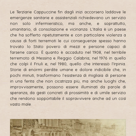
Le Terziarie Cappuccine fin dagli inizi accorsero laddove le
emergenze sanitarie e assistenziali richiedevano un servizio
non solo infermieristico, ma anche, e soprattutto,
umanitario, di consolazione e vicinanza. L’Italia è un paese
che ha sofferto ripetutamente e con particolare violenza a
causa di forti terremoti le cui conseguenze spesso hanno
trovato lo Stato povero di mezzi e persone capaci di
farsene carico. È quanto è accaduto nel 1908, nel terribile
terremoto di Messina e Reggio Calabria; nel 1976 in quello
che colpì il Friuli e, nel 1980, quello che interessò l’Irpinia.
Storie di enormi perdite umane e dolore indicibile che, in
pochi minuti, trasformano l’esistenza di migliaia di persone
in una ferita che non cicatrizza più, ma anche luoghi che,
improvvisamente, possono essere illuminati da parole di
speranza, da gesti concreti di prossimità e di umile servizio
che rendono sopportabile il sopravvivere anche ad un così
vasto male.