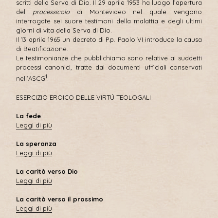
scritti della Serva di Dio. Il 29 aprile 1953 ha luogo l’apertura
del
processicolo
di Montevideo nel quale vengono
interrogate sei suore testimoni della malattia e degli ultimi
giorni di vita della Serva di Dio.
Il 13 aprile 1965 un decreto di P.p. Paolo VI introduce la causa
di Beatificazione.
Le testimonianze che pubblichiamo sono relative ai suddetti
processi canonici, tratte dai documenti ufficiali conservati
1
nell’ASCG
.
ESERCIZIO EROICO DELLE VIRTÚ TEOLOGALI
La fede
Leggi di più
La speranza
Leggi di più
La carità verso Dio
Leggi di più
La carità verso il prossimo
Leggi di più