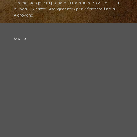
Regina Margherita prendere i tram linea 3 (Valle Giulia)
o linea 19 (Piazza Risorgimento) per 7 fermate fino a
Aldrovandi.
Mappa