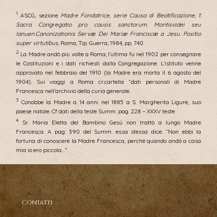
1
ASCG, sezione
Madre Fondatrice, serie Causa di Beatificazione, 1:
Sacra Congregatio pro causis sanctorum. Montisvidei seu
Ianuen.Canonizationis Servæ Dei Mariæ Franciscæ a Jesu. Positio
super virtutibus
, Roma, Tip. Guerra, 1984, pp. 740.
2
La Madre andò più volte a Roma; l’ultima fu nel 1902 per consegnare
le Costituzioni e i dati richiesti dalla Congregazione. L’istituto venne
approvato nel febbraio del 1910 (la Madre era morta il 6 agosto del
1904). Sui viaggi a Roma cr.cartella “dati personali di Madre
Francesca nell’archivio della curia generale.
3
Conobbe la Madre a 14 anni nel 1885 a S. Margherita Ligure, suo
paese natale. Cf dati della teste Summ. pag. 228 – XXXV teste
4
Sr. Maria Eletta del Bambino Gesù non trattò a lungo Madre
Francesca. A pag. 390 del Summ. essa stessa dice: “Non ebbi la
fortuna di conoscere la Madre Francesca, perché quando andò a casa
mia io ero piccola…”.
Contatti