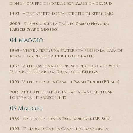
con un gruppo di Sorelle per l'America del Sud
1992
- Viene aperto l'Orfanatrofio di
Keren (ER)
2009
- E' inaugurata la Casa di
Campo Novo do
Parecis (Mato Grosso)
04 Maggio
1948
- Viene aperta una fraternità presso la Casa di
riposo "G.B. Pirelli" a
Induno Olona (IT)
1987
- Viene assegnato il premio per il Concorso al
"Premio letterario M. Rubatto" in
Genova
1993
- Viene aperta la Casa di
Passo Fundo (BR sud)
2015
- XIII° Capitolo Provincia Italiana. Eletta Sr.
Loredana Tiraboschi
(IT)
05 Maggio
1989
- Aperta fraternità
Porto Alegre (BR-Sud)
1992
- E' inaugurata una Casa di formazione a