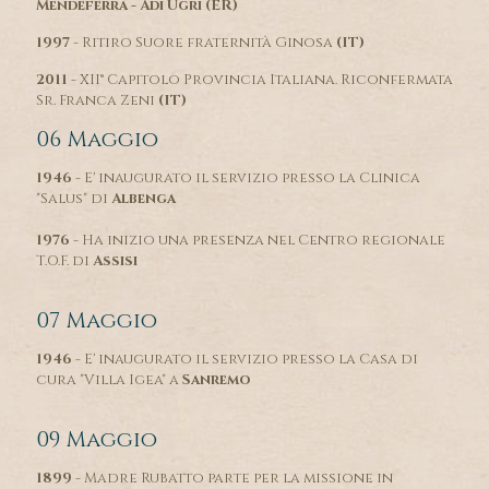
Mendeferra - Adi Ugri (ER)
1997
- Ritiro Suore fraternità Ginosa
(IT)
2011
- XII° Capitolo Provincia Italiana. Riconfermata
Sr. Franca Zeni
(IT)
06 Maggio
1946
- E' inaugurato il servizio presso la Clinica
"Salus" di
Albenga
1976
- Ha inizio una presenza nel Centro regionale
T.O.F. di
Assisi
07 Maggio
1946
- E' inaugurato il servizio presso la Casa di
cura "Villa Igea" a
Sanremo
09 Maggio
1899
- Madre Rubatto parte per la missione in