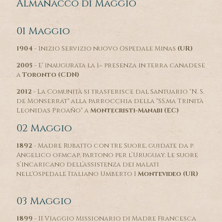
Almanacco di Maggio
01 Maggio
1904
- Inizio Servizio nuovo Ospedale Minas
(UR)
2005
- E' inaugurata la 1^ presenza in terra canadese
a
Toronto (CDN)
2012
- La Comunità si trasferisce dal Santuario "N. S.
de Monserrat" alla parrocchia della "SS.ma Trinità
Leonidas Proaño" a
Montecristi-Manabi (EC)
02 Maggio
1892
- Madre Rubatto con tre Suore, guidate da p.
Angelico ofmcap, partono per l’Uruguay. Le suore
s’incaricano dell’assistenza dei malati
nell'Ospedale Italiano Umberto I
Montevideo (UR)
03 Maggio
1899
- II Viaggio Missionario di Madre Francesca