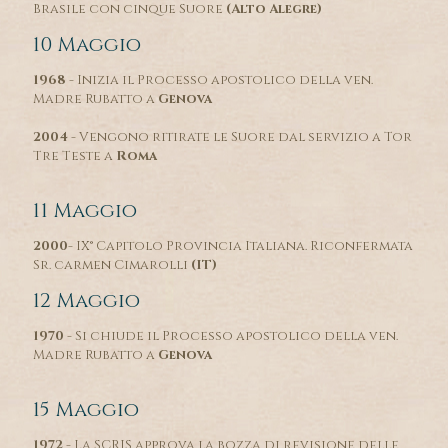
Brasile con cinque Suore
(Alto Alegre)
10 Maggio
1968
- Inizia il Processo apostolico della ven.
Madre Rubatto a
Genova
2004
- Vengono ritirate le Suore dal servizio a Tor
Tre Teste a
Roma
11 Maggio
2000
- IX° Capitolo Provincia Italiana. Riconfermata
Sr. carmen Cimarolli
(IT)
12 Maggio
1970
- Si chiude il Processo apostolico della ven.
Madre Rubatto a
Genova
15 Maggio
1972
- La SCRIS approva la bozza di revisione delle