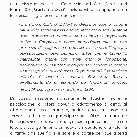
alla missione dei frati Cappuccini ad Alto Alegre nel
Maranhão (Brasile nord-est), inviandovi, accompagnate da
lei stessa, un gruppo di cinque suore:
«
Era stato p. Carlo di S. Martino Olearo ofmcap a fondare
nel 1896 la stazione missionaria, intitolata a san Giuseppe
della Provvidenza, posta in una colonia di popolazioni
native. Il Cappuccino pensò immediatamente ad una
presenza di religiose che potessero assumere l’impegno
dell’educazione delle bambine native, ma le Comunità
interpellate, anche con molti anni di fondazione,
declinavano gli insistenti inviti per non esporre le proprie
suore a gravi e diversi rischi. Dopo tanti rifiuti la richiesta
ufficiale è rivolta a Madre Francesca Rubatto
direttamente da p. Bernardo da Andermatt ofmcap,
1
allora Ministro generale, nell’aprile 1898
»
.
Di questa missione, nonostante le fatiche fisiche e
psicologiche, gli sforzi dovuti all’adattamento al clima, al
cibo e, non ultimo, alla lingua, Madre Francesca scrisse con
fervore ed intensa partecipazione. Oltre a narrarne
l’inaugurazione e descriverne gli aspetti particolari, nelle sue
lettere si scorge l’intento di muovere il desiderio e la volontà
di tante altre sue figlie e sorelle a partire per quella terra