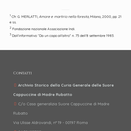
1
Cfr. G. MERLATTI,
Amore e martirio nella foresta
, Milano, 2000, pp. 21
e ss.
2
Fondazione nazionale Associazione Indi.
3
Dall’informativo “Da un capo all’altro” n. 75 dell’8 settembre 1983.
Contatti
Archivio Storico della Curia Generale delle Suore
Cappuccine di Madre Rubatto
C/o Casa generalizia Suore Cappuccine di Madre
Rubatto
Via Ulisse Aldrovandi, n° 19 - 00197 Roma