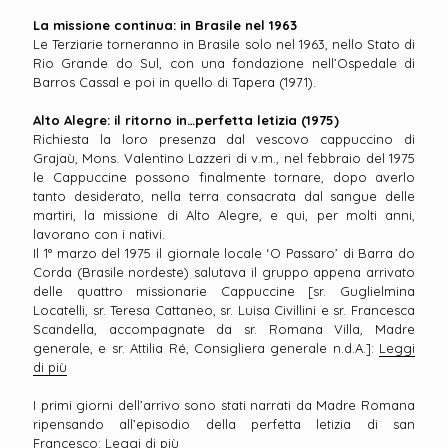
La missione continua: in Brasile nel 1963
Le Terziarie torneranno in Brasile solo nel 1963, nello Stato di
Rio Grande do Sul, con una fondazione nell’Ospedale di
Barros Cassal e poi in quello di Tapera (1971).
Alto Alegre: il ritorno in…perfetta letizia (1975)
Richiesta la loro presenza dal vescovo cappuccino di
Grajaù, Mons. Valentino Lazzeri di v.m., nel febbraio del 1975
le Cappuccine possono finalmente tornare, dopo averlo
tanto desiderato, nella terra consacrata dal sangue delle
martiri, la missione di Alto Alegre, e qui, per molti anni,
lavorano con i nativi.
Il 1° marzo del 1975 il giornale locale ‘O Passaro’ di Barra do
Corda (Brasile nordeste) salutava il gruppo appena arrivato
delle quattro missionarie Cappuccine [sr. Guglielmina
Locatelli, sr. Teresa Cattaneo, sr. Luisa Civillini e sr. Francesca
Scandella, accompagnate da sr. Romana Villa, Madre
generale, e sr. Attilia Ré, Consigliera generale n.d.A.]:
Leggi
di più
I primi giorni dell’arrivo sono stati narrati da Madre Romana
ripensando all’episodio della perfetta letizia di san
Francesco:
Leggi di più