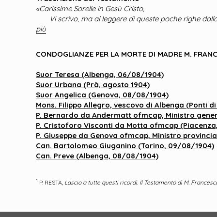
«Carissime Sorelle in Gesù Cristo,
Vi scrivo, ma al leggere di queste poche righe dalla 
più
CONDOGLIANZE PER LA MORTE DI MADRE M. FRANCE
Suor Teresa (Albenga, 06/08/1904)
Suor Urbana (Prà, agosto 1904)
Suor Angelica (Genova, 08/08/1904)
Mons. Filippo Allegro, vescovo di Albenga (Ponti 
P. Bernardo da Andermatt ofmcap, Ministro gene
P. Cristoforo Visconti da Motta ofmcap (Piacenza
P. Giuseppe da Genova ofmcap, Ministro provinci
Can. Bartolomeo Giuganino (Torino, 09/08/1904)
Can. Preve (Albenga, 08/08/1904)
1
P. RESTA,
Lascio a tutte questi ricordi. Il Testamento di M. Frances