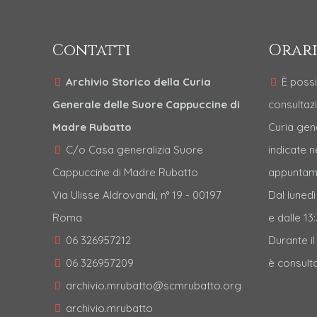
Contatti
Orari
Archivio Storico della Curia
È possi
Generale delle Suore Cappuccine di
consultazi
Madre Rubatto
Curia gen
C/o Casa generalizia Suore
indicate 
Cappuccine di Madre Rubatto
appuntame
Via Ulisse Aldrovandi, n° 19 - 00197
Dal lunedì
Roma
e dalle 13:
06 326957212
Durante i
06 326957209
è consulta
archivio.mrubatto@scmrubatto.org
archivio.mrubatto