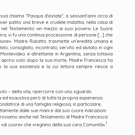
odossa chiama “Pasqua d’estate”, a sessant’anni circa di
er patito una breve e crudele malattia, nella casa di
e nel Testamento: «in mezzo ai suoi poveri». Le Suore
sera, vi fu una continua processione di persone […] che
zione». Madre Rubatto trasmette un’eredità umana e
ato, consigliato, incontrato, servito ed aiutato in ogni
Montevideo e altrettante in Argentina, senza tuttavia
, da aprirsi solo dopo la sua morte, Madre Francesca ha
o la sua esistenza e la cui lettura sempre riesce a
to – della vita, ripercorre con uno sguardo
ta ed esaustiva però di tutta la propria esperienza
 Fondatrice di una famiglia religiosa, in particolare,
ttamente dalle sue mani e dal suo cuore indicazioni
to troviamo anche nel Testamento di Madre Francesca
1
a «di cuore» che «regnino della sua cara Comunità».