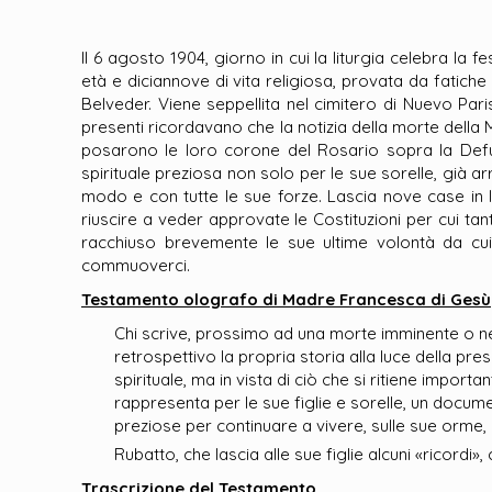
Il 6 agosto 1904, giorno in cui la liturgia celebra la 
età e diciannove di vita religiosa, provata da fatic
Belveder. Viene seppellita nel cimitero di Nuevo Par
presenti ricordavano che la notizia della morte della 
posarono le loro corone del Rosario sopra la Defu
spirituale preziosa non solo per le sue sorelle, già ar
modo e con tutte le sue forze. Lascia nove case in I
riuscire a veder approvate le Costituzioni per cui tan
racchiuso brevemente le sue ultime volontà da cui 
commuoverci.
Testamento olografo di Madre Francesca di Gesù
Chi scrive, prossimo ad una morte imminente o ne
retrospettivo la propria storia alla luce della pre
spirituale, ma in vista di ciò che si ritiene importan
rappresenta per le sue figlie e sorelle, un docum
preziose per continuare a vivere, sulle sue orme
Rubatto, che lascia alle sue figlie alcuni «ricor
Trascrizione del Testamento