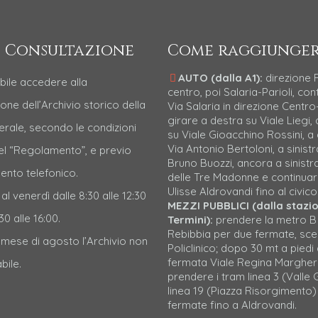
 Consultazione
Come raggiunger
AUTO (dalla A1):
direzione
bile accedere alla
centro, poi Salaria-Parioli, con
one dell’Archivio storico della
Via Salaria in direzione Centro-
girare a destra su Viale Liegi, 
erale, secondo le condizioni
su Viale Gioacchino Rossini, a
Via Antonio Bertoloni, a sinistr
nel “Regolamento”, e previo
Bruno Buozzi, ancora a sinistr
nto telefonico.
delle Tre Madonne e continuar
Ulisse Aldrovandi fino al civico
 al venerdì dalle 8:30 alle 12:30
MEZZI PUBBLICI (dalla stazi
30 alle 16:00.
Termini):
prendere la metro B
Rebibbia per due fermate, sc
l mese di agosto l’Archivio non
Policlinico; dopo 30 mt a piedi 
fermata Viale Regina Margher
bile.
prendere i tram linea 3 (Valle G
linea 19 (Piazza Risorgimento)
fermate fino a Aldrovandi.