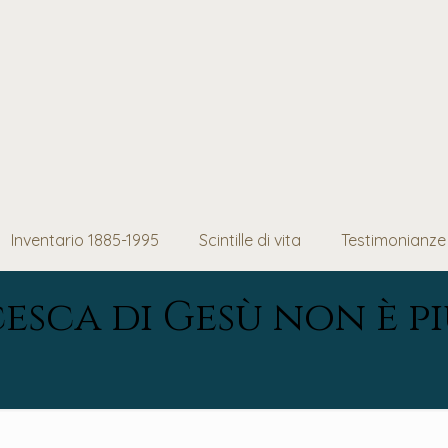
Inventario 1885-1995
Scintille di vita
Testimonianze
esca di Gesù non è p