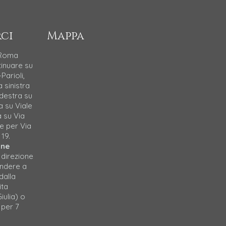
ci
Mappa
 Roma
tinuare su
Parioli,
a sinistra
 destra su
a su Viale
a su Via
e per Via
 19.
one
 direzione
endere a
dalla
ita
iulia) o
 per 7