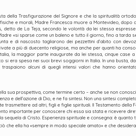
festa della Trasfigurazione del Signore e che la spiritualità ort
he fisiche e morali, Madre Francesca muore a Montevideo, dopo av
is, detto de La Teja, secondo le volontà da lei stessa espress
Madre «si sparse come un baleno e tutto il giorno, fino a tarda 
nta e di nascosto tagliarono dei pezzettini d’abito con devo
rivate a più di duecento religiose, ma anche per quanti ha consol
talia, la maggior parte inaugurate da lei stessa, cinque case a 
to si era spesa nei suoi brevi soggiorni in Italia. In una busta
traspaiono alcuni di quegli intensi valori che hanno orientat
lla sua prospettiva, come termine certo – anche se non conosciu
senza e dell’azione di Dio, e ne fa sintesi. Non una sintesi comple
te trasmettere ad altri, figli e figlie spirituali. Il Testamento della
ento importante per conoscere chi essa sia stata e ricevere dire
, la sequela di Cristo. Esperienza spirituale e consegna: è quan
di», ciò che ella ha «sempre in modo speciale amato» e che desider