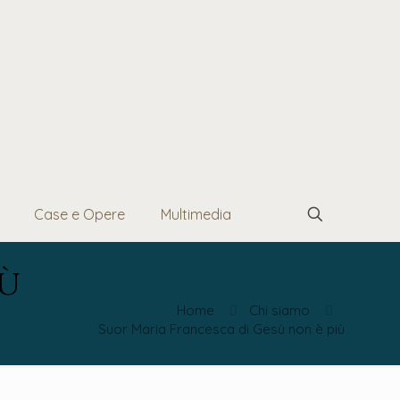
Case e Opere
Multimedia
iù
Home
Chi siamo
Suor Maria Francesca di Gesù non è più