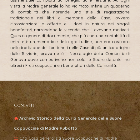
assistenziale compiuta ad Oneglia dalle Terziarie. Ad ogni
visita la Madre generale lo ha vidimato. Infine un quaderno
di contabilità che riprende uno stile di registrazione
tradizionale nei libri di memorie della Casa, ovvero
circostanziare le offerte e i doni in natura dei singoli
benefattori narrandone le vicende che li avevano motivati.
Questo genere di documento, che più che una contabilità di
entrate è un memoriale della gratitudine, non era così raro
nella tradizione dei libri tenuti nelle Case di più antica origine
dalle Terziarie, prova ne è il Necrologio della Comunità di
Genova dove comparivano non solo le Suore defunte ma
altresì i Frati cappuccini e i benefattori della Comunità.
Contatti
Archivio Storico della Curia Generale delle Suore
Cappuccine di Madre Rubatto
C/o Casa generalizia Suore Cappuccine di Madre