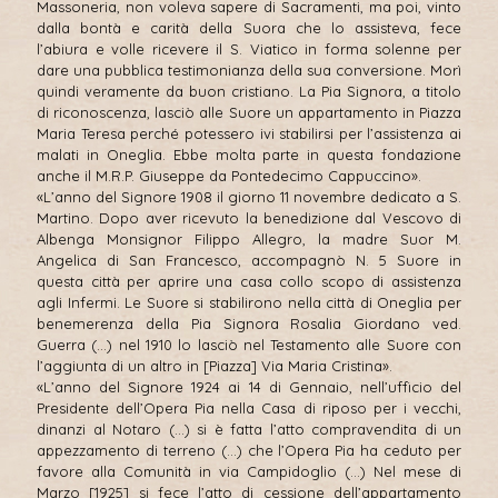
Massoneria, non voleva sapere di Sacramenti, ma poi, vinto
dalla bontà e carità della Suora che lo assisteva, fece
l’abiura e volle ricevere il S. Viatico in forma solenne per
dare una pubblica testimonianza della sua conversione. Morì
quindi veramente da buon cristiano. La Pia Signora, a titolo
di riconoscenza, lasciò alle Suore un appartamento in Piazza
Maria Teresa perché potessero ivi stabilirsi per l’assistenza ai
malati in Oneglia. Ebbe molta parte in questa fondazione
anche il M.R.P. Giuseppe da Pontedecimo Cappuccino».
«L’anno del Signore 1908 il giorno 11 novembre dedicato a S.
Martino. Dopo aver ricevuto la benedizione dal Vescovo di
Albenga Monsignor Filippo Allegro, la madre Suor M.
Angelica di San Francesco, accompagnò N. 5 Suore in
questa città per aprire una casa collo scopo di assistenza
agli Infermi. Le Suore si stabilirono nella città di Oneglia per
benemerenza della Pia Signora Rosalia Giordano ved.
Guerra (…) nel 1910 lo lasciò nel Testamento alle Suore con
l’aggiunta di un altro in [Piazza] Via Maria Cristina».
«L’anno del Signore 1924 ai 14 di Gennaio, nell’ufficio del
Presidente dell’Opera Pia nella Casa di riposo per i vecchi,
dinanzi al Notaro (…) si è fatta l’atto compravendita di un
appezzamento di terreno (…) che l’Opera Pia ha ceduto per
favore alla Comunità in via Campidoglio (…) Nel mese di
Marzo [1925] si fece l’atto di cessione dell’appartamento