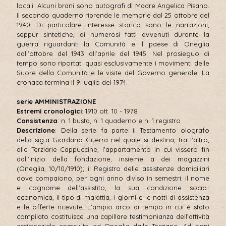
locali. Alcuni brani sono autografi di Madre Angelica Pisano.
Il secondo quaderno riprende le memorie dal 25 ottobre del
1940. Di particolare interesse storico sono le narrazioni,
seppur sintetiche, di numerosi fatti avvenuti durante la
guerra riguardanti la Comunità e il paese di Oneglia
dall’ottobre del 1943 all’aprile del 1945. Nel prosieguo di
tempo sono riportati quasi esclusivamente i movimenti delle
Suore della Comunità e le visite del Governo generale. La
cronaca termina il 9 luglio del 1974.
serie AMMINISTRAZIONE
Estremi cronologici
: 1910 ott. 10 - 1978
Consistenza
: n. 1 busta, n. 1 quaderno e n. 1 registro
Descrizione
: Della serie fa parte il Testamento olografo
della sig.a Giordano Guerra nel quale si destina, tra l’altro,
alle Terziarie Cappuccine, l'appartamento in cui vissero fin
dall'inizio della fondazione, insieme a dei magazzini
(Oneglia, 10/10/1910); il Registro delle assistenze domiciliari
dove compaiono, per ogni anno diviso in semestri: il nome
e cognome dell'assistito, la sua condizione socio-
economica, il tipo di malattia, i giorni e le notti di assistenza
e le offerte ricevute. L’ampio arco di tempo in cui è stato
compilato costituisce una capillare testimonianza dell’attività