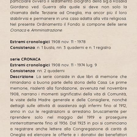
particolare ovvero il Testamento olografo della sig.a Rosalia
Giordano ved. Guerra alla quale si deve non solo la
chiamata delle Terziarie ad Oneglia, ma ancor più il loro
stabilirvisi e permanere in una casa adatta alla vita religiosa.
Nel presente Ordinamento il Fondo si compone delle serie
Cronaca
e
Amministrazione
.
Estremi cronologici
: 1908 nov. 11 - 1978
Consistenza
: n. 1 busta, nn. 3 quaderni e n. 1 registro
serie CRONACA
Estremi cronologici
: 1908 nov. 11 - 1974 lug. 9
Consistenza
: nn. 2 quaderni
Descrizione
: La serie consiste in due libri di memorie che
rimandano a buona parte della storia della Casa. Le prime
memorie, risalenti alla fondazione, avvenuta nel novembre
1908, narrano i momenti significativi della vita di Comunità,
le visite della Madre generale e delle Consigliere, nonché
dettagli sulle attività di assistenza agli infermi fino al 1912,
anno in cui le registrazioni si arrestano bruscamente per
riprendere solo nel maggio del 1919 e proseguire
ininterrottamente fino al 1936. Dal 1923 in poi si cominciano
a registrare anche lettere alla Congregazione di carità di
Oneglia ed elencare le offerte e i donativi dei benefattori