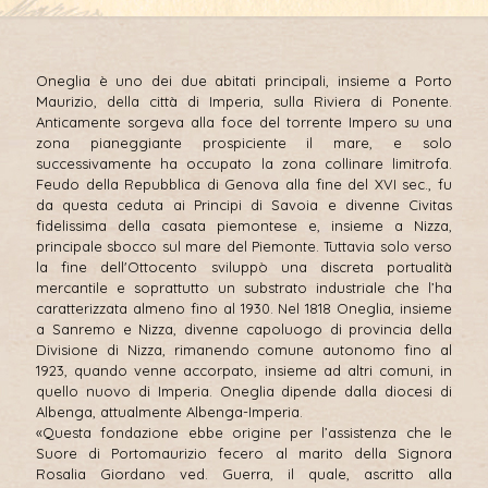
Oneglia è uno dei due abitati principali, insieme a Porto
Maurizio, della città di Imperia, sulla Riviera di Ponente.
Anticamente sorgeva alla foce del torrente Impero su una
zona pianeggiante prospiciente il mare, e solo
successivamente ha occupato la zona collinare limitrofa.
Feudo della Repubblica di Genova alla fine del XVI sec., fu
da questa ceduta ai Principi di Savoia e divenne Civitas
fidelissima della casata piemontese e, insieme a Nizza,
principale sbocco sul mare del Piemonte. Tuttavia solo verso
la fine dell'Ottocento sviluppò una discreta portualità
mercantile e soprattutto un substrato industriale che l’ha
caratterizzata almeno fino al 1930. Nel 1818 Oneglia, insieme
a Sanremo e Nizza, divenne capoluogo di provincia della
Divisione di Nizza, rimanendo comune autonomo fino al
1923, quando venne accorpato, insieme ad altri comuni, in
quello nuovo di Imperia. Oneglia dipende dalla diocesi di
Albenga, attualmente Albenga-Imperia.
«Questa fondazione ebbe origine per l’assistenza che le
Suore di Portomaurizio fecero al marito della Signora
Rosalia Giordano ved. Guerra, il quale, ascritto alla