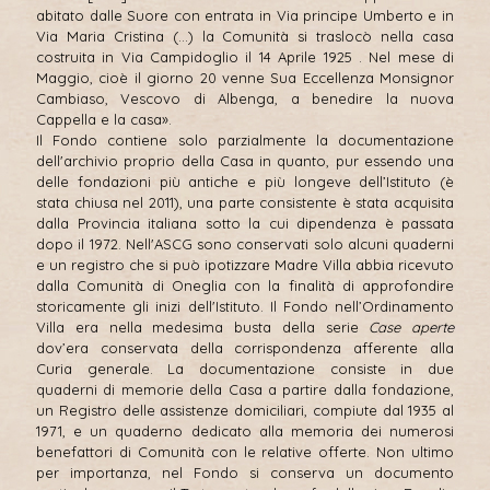
abitato dalle Suore con entrata in Via principe Umberto e in
Via Maria Cristina (…) la Comunità si traslocò nella casa
costruita in Via Campidoglio il 14 Aprile 1925 . Nel mese di
Maggio, cioè il giorno 20 venne Sua Eccellenza Monsignor
Cambiaso, Vescovo di Albenga, a benedire la nuova
Cappella e la casa».
Il Fondo contiene solo parzialmente la documentazione
dell'archivio proprio della Casa in quanto, pur essendo una
delle fondazioni più antiche e più longeve dell’Istituto (è
stata chiusa nel 2011), una parte consistente è stata acquisita
dalla Provincia italiana sotto la cui dipendenza è passata
dopo il 1972. Nell'ASCG sono conservati solo alcuni quaderni
e un registro che si può ipotizzare Madre Villa abbia ricevuto
dalla Comunità di Oneglia con la finalità di approfondire
storicamente gli inizi dell'Istituto. Il Fondo nell’Ordinamento
Villa era nella medesima busta della serie
Case aperte
dov’era conservata della corrispondenza afferente alla
Curia generale. La documentazione consiste in due
quaderni di memorie della Casa a partire dalla fondazione,
un Registro delle assistenze domiciliari, compiute dal 1935 al
1971, e un quaderno dedicato alla memoria dei numerosi
benefattori di Comunità con le relative offerte. Non ultimo
per importanza, nel Fondo si conserva un documento