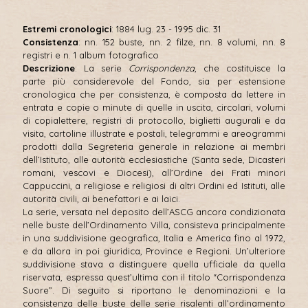
Estremi cronologici
: 1884 lug. 23 - 1995 dic. 31
Consistenza
: nn. 152 buste, nn. 2 filze, nn. 8 volumi, nn. 8
registri e n. 1 album fotografico
Descrizione
: La serie
Corrispondenza
, che costituisce la
parte più considerevole del Fondo, sia per estensione
cronologica che per consistenza, è composta da lettere in
entrata e copie o minute di quelle in uscita, circolari, volumi
di copialettere, registri di protocollo, biglietti augurali e da
visita, cartoline illustrate e postali, telegrammi e areogrammi
prodotti dalla Segreteria generale in relazione ai membri
dell’Istituto, alle autorità ecclesiastiche (Santa sede, Dicasteri
romani, vescovi e Diocesi), all’Ordine dei Frati minori
Cappuccini, a religiose e religiosi di altri Ordini ed Istituti, alle
autorità civili, ai benefattori e ai laici.
La serie, versata nel deposito dell’ASCG ancora condizionata
nelle buste dell’Ordinamento Villa, consisteva principalmente
in una suddivisione geografica, Italia e America fino al 1972,
e da allora in poi giuridica, Province e Regioni. Un’ulteriore
suddivisione stava a distinguere quella ufficiale da quella
riservata, espressa quest’ultima con il titolo “Corrispondenza
Suore”. Di seguito si riportano le denominazioni e la
consistenza delle buste delle serie risalenti all’ordinamento