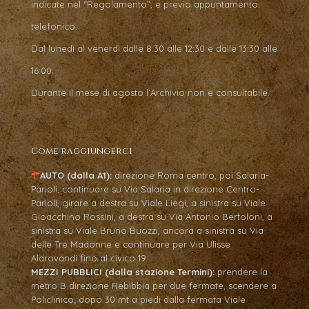
indicate nel “Regolamento”, e previo appuntamento
telefonico.
Dal lunedì al venerdì dalle 8:30 alle 12:30 e dalle 13:30 alle
16:00.
Durante il mese di agosto l’Archivio non è consultabile.
Come raggiungerci
AUTO (dalla A1):
direzione Roma centro, poi Salaria-
Parioli, continuare su Via Salaria in direzione Centro-
Parioli, girare a destra su Viale Liegi, a sinistra su Viale
Gioacchino Rossini, a destra su Via Antonio Bertoloni, a
sinistra su Viale Bruno Buozzi, ancora a sinistra su Via
delle Tre Madonne e continuare per Via Ulisse
Aldrovandi fino al civico 19.
MEZZI PUBBLICI (dalla stazione Termini):
prendere la
metro B direzione Rebibbia per due fermate, scendere a
Policlinico; dopo 30 mt a piedi dalla fermata Viale