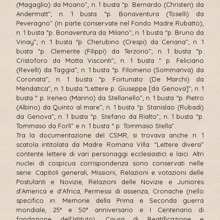
(Magaglio) da Moano”; n. 1 busta “p. Bernardo (Christen) da
Andermatt”; n. 1 busta “p. Bonaventura (Toselli) da
Peveragno” (in parte conservate nel Fondo Madre Rubatto);
n. 1 busta “p. Bonaventura da Milano”; n. 1 busta “p. Bruno da
Vinay”; n. 1 busta “p. Cherubino (Crespi) da Ceriana”; n. 1
busta “p. Clemente (Filippi) da Terzorio”; n. 1 busta “p.
Cristoforo da Motta Visconti”; n. 1 busta “ p. Feliciano
(Revelli) da Taggia”; n. 1 busta “p. Filomeno (Sommariva) da
Coronata”; n. 1 busta “p. Fortunato (De Marchi) da
Mendatica”; n. 1 busta “Lettere p. Giuseppe [da Genova]”; n. 1
busta “ p. Ireneo (Manno) da Stellanello”; n. 1 busta “p. Pietro
(Albino) da Quinto al mare”; n. 1 busta “p. Stanislao (Rubadi)
da Genova”; n. 1 busta “p. Stefano da Rialto”; n. 1 busta “p.
Tommaso da Forlì” e n. 1 busta “ p. Tommaso Stella”.
Tra la documentazione del CSMR, si trovava anche n. 1
scatola intitolata da Madre Romana Villa: “Lettere diversi”
contente lettere di vari personaggi ecclesiastici e laici. Altri
nuclei di cospicua corrispondenza sono conservati nelle
serie: Capitoli generali, Missioni, Relazioni e votazioni delle
Postulanti e Novizie, Relazioni delle Novizie e Juniores
d'America e d'Africa, Permessi di assenza, Cronache (nello
specifico in: Memorie della Prima e Seconda guerra
mondiale, 25° e 50° anniversario e I Centenario di
fondazione dell’Istituto), Causa di Beatificazione e