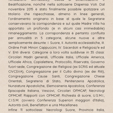
Beatificazione, nonché nella sottoserie Dispensa Voti. Dal
novembre 2015 è stato finalmente possibile ipotizzare un
titolario che rispecchiasse, almeno in linee generali,
l’ordinamento originario in base al quale le Segretarie
conservavano la corrispondenza e sul quale Madre Villa ha
apportato un profondo (e in alcuni casi irrimediabile)
rimaneggiamento. La corrispondenza è pertanto confluita
per annualità in 5 categorie, alcune nuove e altre
semplicemente desunte: I. Suore, II. Autorità ecclesiastiche, III.
Ordine Frati Minori Cappuccini, IV. Sacerdoti e Religiosi/e ed
V. Enti diversi. Categorie a loro volta suddivise in 35 classi:
Circolari Madri generali, Ufficiale Italia, Ufficiale America,
Ufficiale Africa, Copialettere, Protocollo, Riservata, Governo
fuori-sede, Congregazione dei Religiosi (ex SCRIS ed attuale
CIVCSVA), Congregazione per il Culto divino (ex dei Riti),
Congregazione Cause Santi, Congregazione Chiese
Orientali, Segreteria di Stato, Penitenzeria Apostolica,
Nunziature Apostoliche, Elemosineria Apostolica, Conferenza
Episcopale Italiana, Vescovi, Circolari OFMCAP, Necrologi
OFMCAP, Rapporti con OFMCAP, Richiesta di suore, U.S.M.I.,
C.I.S.M. (ovvero Conferenza Superiori maggiori d’Italia),
Autorità civili, Benefattori e una Miscellanea.
Infine 11 sottoclassi: Necrologi Suore, Provincia Italia,