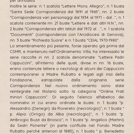
per annualità.
Inoltre le serie: n. 1 scatola “Lettere Mons. Allegro”; n. 1 busta
“Santa Sede Corrispondenza dal 1891 al 1965”; nn. 2 buste
“Corrispondenza vari personaggi dal 1934 al 1971 – dal…”; n. 1
scatola contenente nn. 21 buste “Lettere e dati altri N.N.”; nn.
2 buste “Corrispondenza altri Istituti dal 1972 al …”; n. 1 scatola
“Documenti” (corrispondenza con l’Arcidiocesi di Genova);
nn. 3 buste “Richiesta Suore” e n. 1 busta “CEIAL 1970-1980”.
Lo smembramento più pesante, forse operato già prima dal
CSMR, e mantenuto nell’Ordinamento Villa, ha interessato le
serie raccolte in nn. 2 scatole denominate: “Lettere Padri
Cappuccini”, all’interno delle quali, divise in nn. 16 buste,
erano contenute lettere o necrologi di alcuni dei Cappuccini
contemporanei a Madre Rubatto e legati agli inizi della
Fondazione, estrapolate dalla originaria serie
Corrispondenza. Nel nuovo ordinamento sono state
reintegrate nel titolario sotto la categoria “Ordine Frati
minori Cappuccini”. Di seguito l’elenco alfabetico dei
nominativi in cui erano ordinate le buste: n. 1 busta “p.
Alessandro (Denegri) da Rovereto (necrologio)”; n. 1 busta “
p. Alipio (Orrigo) da Alba (necrologio)”; n. 1 busta “p.
Ambrogio Buzzi da Briosco”; n. 1 busta “p. Angelico (Martini)
da Sestri Ponente” (in parte confluite nel Fondo Madre
Rubatto perché anteriori al 1885); n. 1 busta “ p. Benedetto