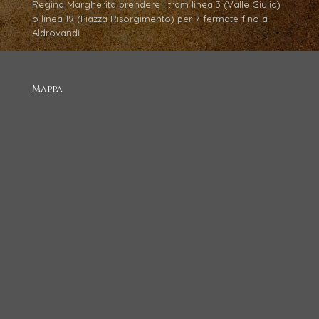
Regina Margherita prendere i tram linea 3 (Valle Giulia)
o linea 19 (Piazza Risorgimento) per 7 fermate fino a
Aldrovandi.
Mappa