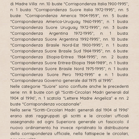
di Madre Villa: nn. 10 buste “Corrispondenza Italia 1900-1995”;
n. 1 busta: “Corrispondenza Suore Italia 1972-1995”; nn. 5
buste: “Corrispondenza America 1904-1959”; nn. 5 buste:
“Corrispondenza America-Uruguay 1960-1995”; n. 1 busta:
“Corrispondenza Suore Uruguay 1972-1995”; nn. 3 buste:
“Corrispondenza Argentina 1972-1995”; n. 1 busta:
“Corrispondenza Suore Argentina 1992-1995”; nn. 10 buste:
“Corrispondenza Brasile Nord-Est 1900-1995”; n. 1 busta:
“Corrispondenza Suore Brasile Sud 1964-1995”; nn. 6 buste:
“Corrispondenza Etiopia-Eritrea 1964-1995”; nn. 2 busta:
“Corrispondenza Suore Eritrea-Etiopia 1964-1989”; n. 1 busta:
“Corrispondenza Suore Brasile Nord 1975-1995”; n. 1 busta:
“Corrispondenza Suore Perù 1992-1995” e n. 1 busta:
“Corrispondenza Governo generale dal 1975 al 1995”.
Nelle categorie “Suore” sono confluite anche le precedenti
serie: nn. 8 buste con gli “Scritti-Circolari Madri generali dal
1904 al 1996”; n. 1 scatola “Lettere Madre Angelica” e nn. 2
buste “Corrispondenza vocazionale”.
Nella serie “Scritti-Circolari Madri generali dal 1904 al 1996”
erano stati raggruppati gli scritti e le circolari ufficiali
assegnando ad ogni Superiora generale un fascicolo: il
nuovo ordinamento ha invece ripristinato la distribuzione
della corrispondenza ufficiale, nella fattispecie le circolari,