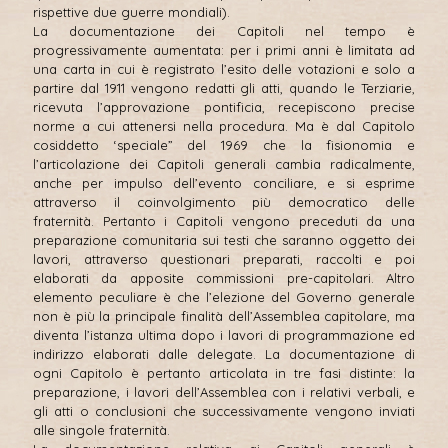
rispettive due guerre mondiali).
La documentazione dei Capitoli nel tempo è
progressivamente aumentata: per i primi anni è limitata ad
una carta in cui è registrato l’esito delle votazioni e solo a
partire dal 1911 vengono redatti gli atti, quando le Terziarie,
ricevuta l’approvazione pontificia, recepiscono precise
norme a cui attenersi nella procedura. Ma è dal Capitolo
cosiddetto ‘speciale” del 1969 che la fisionomia e
l’articolazione dei Capitoli generali cambia radicalmente,
anche per impulso dell’evento conciliare, e si esprime
attraverso il coinvolgimento più democratico delle
fraternità. Pertanto i Capitoli vengono preceduti da una
preparazione comunitaria sui testi che saranno oggetto dei
lavori, attraverso questionari preparati, raccolti e poi
elaborati da apposite commissioni pre-capitolari. Altro
elemento peculiare è che l’elezione del Governo generale
non è più la principale finalità dell’Assemblea capitolare, ma
diventa l’istanza ultima dopo i lavori di programmazione ed
indirizzo elaborati dalle delegate. La documentazione di
ogni Capitolo è pertanto articolata in tre fasi distinte: la
preparazione, i lavori dell’Assemblea con i relativi verbali, e
gli atti o conclusioni che successivamente vengono inviati
alle singole fraternità.