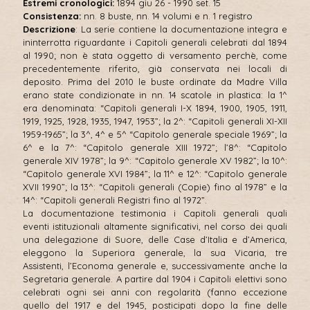
Estremi cronologici:
1894 giu 26 - 1990 set. 15
Consistenza:
nn. 8 buste, nn. 14 volumi e n. 1 registro
Descrizione
: La serie contiene la documentazione integra e
ininterrotta riguardante i Capitoli generali celebrati dal 1894
al 1990; non è stata oggetto di versamento perchè, come
precedentemente riferito, già conservata nei locali di
deposito. Prima del 2010 le buste ordinate da Madre Villa
erano state condizionate in nn. 14 scatole in plastica: la 1^
era denominata: “Capitoli generali I-X 1894, 1900, 1905, 1911,
1919, 1925, 1928, 1935, 1947, 1953”; la 2^: “Capitoli generali XI-XII
1959-1965”; la 3^, 4^ e 5^ “Capitolo generale speciale 1969”; la
6^ e la 7^: “Capitolo generale XIII 1972”; l’8^: “Capitolo
generale XIV 1978”; la 9^: “Capitolo generale XV 1982”; la 10^:
“Capitolo generale XVI 1984”; la 11^ e 12^: “Capitolo generale
XVII 1990”; la 13^: “Capitoli generali (Copie) fino al 1978” e la
14^: “Capitoli generali Registri fino al 1972”.
La documentazione testimonia i Capitoli generali quali
eventi istituzionali altamente significativi, nel corso dei quali
una delegazione di Suore, delle Case d’Italia e d’America,
eleggono la Superiora generale, la sua Vicaria, tre
Assistenti, l’Economa generale e, successivamente anche la
Segretaria generale. A partire dal 1904 i Capitoli elettivi sono
celebrati ogni sei anni con regolarità (fanno eccezione
quello del 1917 e del 1945, posticipati dopo la fine delle