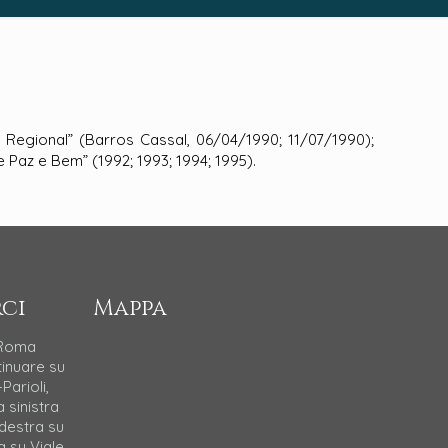
o Regional” (Barros Cassal, 06/04/1990; 11/07/1990);
Paz e Bem” (1992; 1993; 1994; 1995).
ci
Mappa
 Roma
tinuare su
Parioli,
a sinistra
 destra su
a su Viale