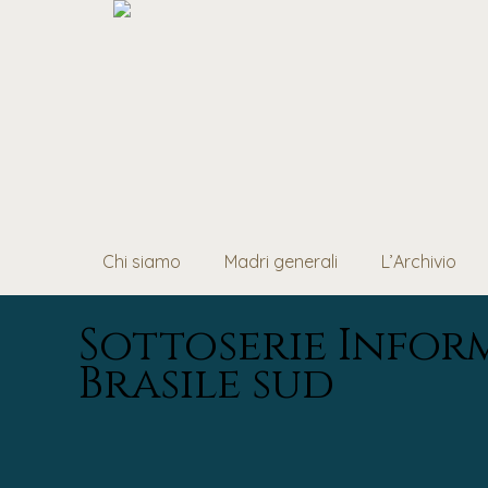
Chi siamo
Madri generali
L’Archivio
Sottoserie Infor
Brasile sud