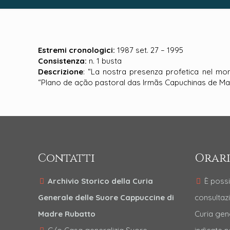
Estremi cronologici:
1987 set. 27 – 1995
Consistenza:
n. 1 busta
Descrizione
: “La nostra presenza profetica nel mon
“Plano de ação pastoral das Irmãs Capuchinas de Mad
Contatti
Orari
Archivio Storico della Curia
È possi
Generale delle Suore Cappuccine di
consultazi
Madre Rubatto
Curia gen