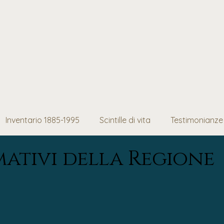
Inventario 1885-1995
Scintille di vita
Testimonianze
mativi della Regione