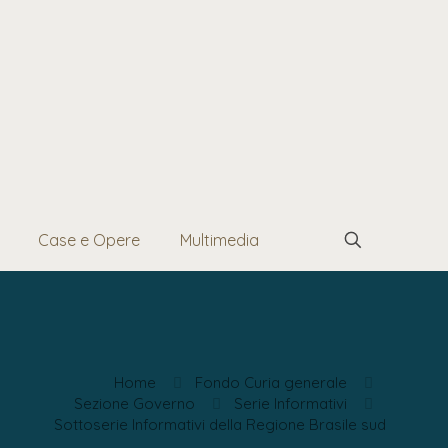
Case e Opere
Multimedia
Home
Fondo Curia generale
Sezione Governo
Serie Informativi
Sottoserie Informativi della Regione Brasile sud