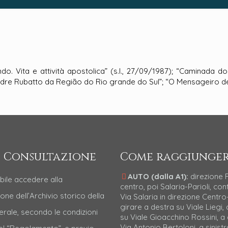
do. Vita e attività apostolica” (s.l., 27/09/1987); “Caminada d
re Rubatto da Região do Rio grande do Sul”; “O Mensageiro de 
 Consultazione
Come raggiunger
AUTO (dalla A1):
direzione
bile accedere alla
centro, poi Salaria-Parioli, con
one dell’Archivio storico della
Via Salaria in direzione Centro-
girare a destra su Viale Liegi, 
erale, secondo le condizioni
su Viale Gioacchino Rossini, a
Via Antonio Bertoloni, a sinistr