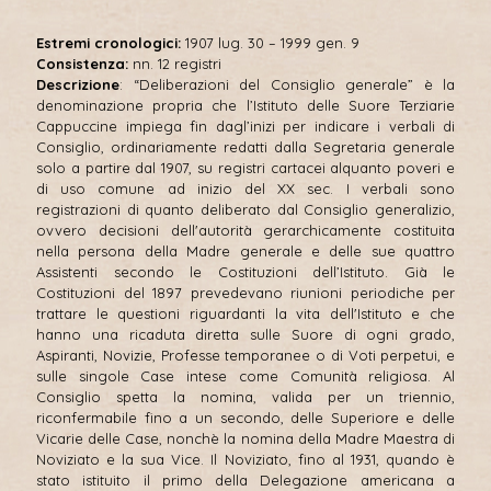
Estremi cronologici:
1907 lug. 30 – 1999 gen. 9
Consistenza:
nn. 12 registri
Descrizione
: “Deliberazioni del Consiglio generale” è la
denominazione propria che l’Istituto delle Suore Terziarie
Cappuccine impiega fin dagl’inizi per indicare i verbali di
Consiglio, ordinariamente redatti dalla Segretaria generale
solo a partire dal 1907, su registri cartacei alquanto poveri e
di uso comune ad inizio del XX sec. I verbali sono
registrazioni di quanto deliberato dal Consiglio generalizio,
ovvero decisioni dell'autorità gerarchicamente costituita
nella persona della Madre generale e delle sue quattro
Assistenti secondo le Costituzioni dell’Istituto. Già le
Costituzioni del 1897 prevedevano riunioni periodiche per
trattare le questioni riguardanti la vita dell'Istituto e che
hanno una ricaduta diretta sulle Suore di ogni grado,
Aspiranti, Novizie, Professe temporanee o di Voti perpetui, e
sulle singole Case intese come Comunità religiosa. Al
Consiglio spetta la nomina, valida per un triennio,
riconfermabile fino a un secondo, delle Superiore e delle
Vicarie delle Case, nonchè la nomina della Madre Maestra di
Noviziato e la sua Vice. Il Noviziato, fino al 1931, quando è
stato istituito il primo della Delegazione americana a