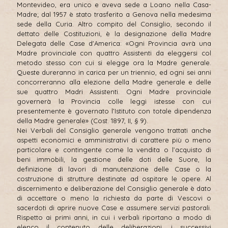
Montevideo, era unico e aveva sede a Loano nella Casa-
Madre; dal 1957 è stato trasferito a Genova nella medesima
sede della Curia. Altro compito del Consiglio, secondo il
dettato delle Costituzioni, è la designazione della Madre
Delegata delle Case d'America: «Ogni Provincia avrà una
Madre provinciale con quattro Assistenti da eleggersi col
metodo stesso con cui si elegge ora la Madre generale.
Queste dureranno in carica per un triennio, ed ogni sei anni
concorreranno alla elezione della Madre generale e delle
sue quattro Madri Assistenti. Ogni Madre provinciale
governerà la Provincia colle leggi istesse con cui
presentemente è governato l’Istituto con totale dipendenza
della Madre generale» (Cost. 1897, II, § 9).
Nei Verbali del Consiglio generale vengono trattati anche
aspetti economici e amministrativi di carattere più o meno
particolare e contingente come la vendita o l’acquisto di
beni immobili, la gestione delle doti delle Suore, la
definizione di lavori di manutenzione delle Case o la
costruzione di strutture destinate ad ospitare le opere. Al
discernimento e deliberazione del Consiglio generale è dato
di accettare o meno la richiesta da parte di Vescovi o
sacerdoti di aprire nuove Case e assumere servizi pastorali.
Rispetto ai primi anni, in cui i verbali riportano a modo di
elenco il contenuto delle deliberazioni, i successivi