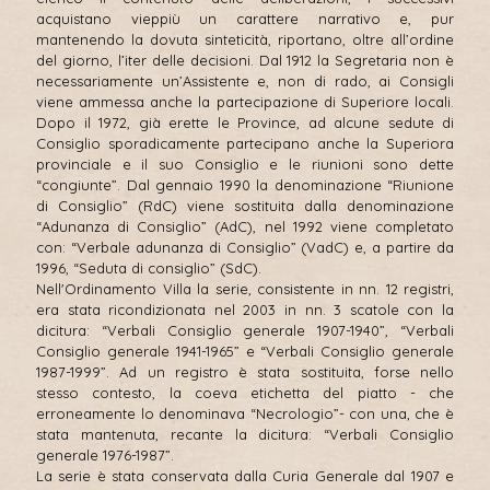
acquistano vieppiù un carattere narrativo e, pur
mantenendo la dovuta sinteticità, riportano, oltre all’ordine
del giorno, l’iter delle decisioni. Dal 1912 la Segretaria non è
necessariamente un’Assistente e, non di rado, ai Consigli
viene ammessa anche la partecipazione di Superiore locali.
Dopo il 1972, già erette le Province, ad alcune sedute di
Consiglio sporadicamente partecipano anche la Superiora
provinciale e il suo Consiglio e le riunioni sono dette
“congiunte”. Dal gennaio 1990 la denominazione “Riunione
di Consiglio” (RdC) viene sostituita dalla denominazione
“Adunanza di Consiglio” (AdC), nel 1992 viene completato
con: “Verbale adunanza di Consiglio” (VadC) e, a partire da
1996, “Seduta di consiglio” (SdC).
Nell'Ordinamento Villa la serie, consistente in nn. 12 registri,
era stata ricondizionata nel 2003 in nn. 3 scatole con la
dicitura: “Verbali Consiglio generale 1907-1940”, “Verbali
Consiglio generale 1941-1965” e “Verbali Consiglio generale
1987-1999”. Ad un registro è stata sostituita, forse nello
stesso contesto, la coeva etichetta del piatto - che
erroneamente lo denominava “Necrologio”- con una, che è
stata mantenuta, recante la dicitura: “Verbali Consiglio
generale 1976-1987”.
La serie è stata conservata dalla Curia Generale dal 1907 e