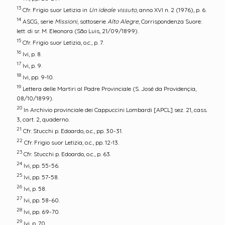
13
Cfr. Frigio suor Letizia in
Un ideale vissuto
, anno XVI n. 2 (1976), p. 6.
14
ASCG, serie
Missioni
, sottoserie
Alto Alegre
, Corrispondenza Suore:
lett. di sr. M. Eleonora (São Luis, 21/09/1899).
15
Cfr. Frigio suor Letizia, o.c., p. 7.
16
Ivi, p. 8.
17
Ivi, p. 9.
18
Ivi, pp. 9-10.
19
Lettera delle Martiri al Padre Provinciale (S. José da Providençia,
08/10/1899).
20
In Archivio provinciale dei Cappuccini Lombardi [APCL] sez. 21, cass.
3, cart. 2, quaderno.
21
Cfr. Stucchi p. Edoardo, o.c., pp. 30-31.
22
Cfr. Frigio suor Letizia, o.c., pp. 12-13.
23
Cfr. Stucchi p. Edoardo, o.c., p. 63.
24
Ivi, pp. 55-56.
25
Ivi, pp. 57-58.
26
Ivi, p. 58.
27
Ivi, pp. 58-60.
28
Ivi, pp. 69-70.
29
Ivi, p. 70.