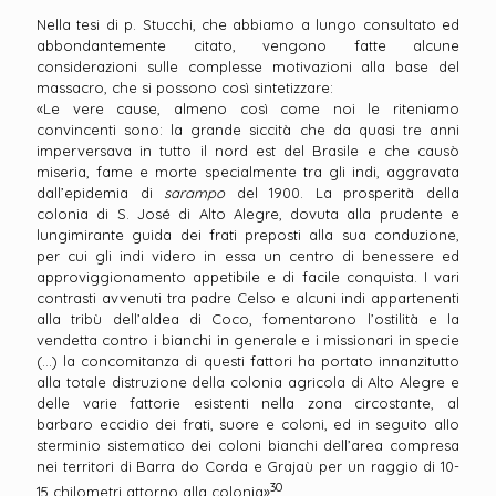
Nella tesi di p. Stucchi, che abbiamo a lungo consultato ed
abbondantemente citato, vengono fatte alcune
considerazioni sulle complesse motivazioni alla base del
massacro, che si possono così sintetizzare:
«Le vere cause, almeno così come noi le riteniamo
convincenti sono: la grande siccità che da quasi tre anni
imperversava in tutto il nord est del Brasile e che causò
miseria, fame e morte specialmente tra gli indi, aggravata
dall’epidemia di
sarampo
del 1900. La prosperità della
colonia di S. José di Alto Alegre, dovuta alla prudente e
lungimirante guida dei frati preposti alla sua conduzione,
per cui gli indi videro in essa un centro di benessere ed
approviggionamento appetibile e di facile conquista. I vari
contrasti avvenuti tra padre Celso e alcuni indi appartenenti
alla tribù dell’aldea di Coco, fomentarono l’ostilità e la
vendetta contro i bianchi in generale e i missionari in specie
(…) la concomitanza di questi fattori ha portato innanzitutto
alla totale distruzione della colonia agricola di Alto Alegre e
delle varie fattorie esistenti nella zona circostante, al
barbaro eccidio dei frati, suore e coloni, ed in seguito allo
sterminio sistematico dei coloni bianchi dell’area compresa
nei territori di Barra do Corda e Grajaù per un raggio di 10-
30
15 chilometri attorno alla colonia»
.