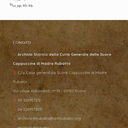
30
Ivi, pp. 95-96.
Contatti
Archivio Storico della Curia Generale delle Suore
Cappuccine di Madre Rubatto
C/o Casa generalizia Suore Cappuccine di Madre
Rubatto
Via Ulisse Aldrovandi, n° 19 - 00197 Roma
06 326957212
06 326957209
archivio.mrubatto@scmrubatto.org
archivio.mrubatto