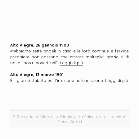
Alto Alegre, 26 gennaio 1900
«“Abbiamo sette angeli in casa e le loro continue e fervide
preghiere non possono che attirare molteplici grazie si di
noi e i nostri poveri indi”,
Leggi di più
Alto Alegre, 13 marzo 1901
È il giorno stabilito per l’irruzione nella missione.
Leggi di più
P. Zaccaria, p. Vittore, p. Rinaldo, fra Salvatore e il terziario
Pietro Grossi