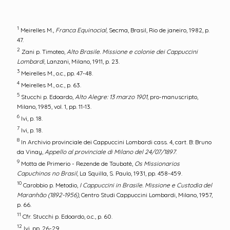
1
Meirelles M.,
Franca Equinocial
, Secma, Brasil, Rio de janeiro, 1982, p.
47.
2
Zani p. Timoteo,
Alto Brasile. Missione e colonie dei Cappuccini
Lombardi
, Lanzani, Milano, 1911, p. 23.
3
Meirelles M., o.c., pp. 47-48.
4
Meirelles M., o.c., p. 63.
5
Stucchi p. Edoardo,
Alto Alegre: 13 marzo 1901
, pro-manuscripto,
Milano, 1985, vol. 1, pp. 11-13.
6
Ivi, p. 18.
7
Ivi, p. 18.
8
In Archivio provinciale dei Cappuccini Lombardi cass. 4, cart. B: Bruno
da Vinay,
Appello al provinciale di Milano del 24/07/1897
.
9
Motta de Primerio - Rezende de Taubatè,
Os Missionarios
Capuchinos no Brasil
, La Squilla, S. Paulo, 1931, pp. 458-459.
10
Carobbio p. Metodio,
I Cappuccini in Brasile. Missione e Custodia del
Maranhão (1892-1956)
, Centro Studi Cappuccini Lombardi, Milano, 1957,
p. 66.
11
Cfr. Stucchi p. Edoardo, o.c., p. 60.
12
Ivi, pp. 26-29.