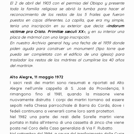
El 2 de abril del 1903 con el permiso del Obispo y presente
toda la familia religiosa se abrió la tumba para hacer el
reconocimiento de los restos de los 5 frailes que fueron
puestos en cajas diferentes. La capilla, que era my simple,
tenìa una inscripción en su exterior que decìa: «
Indorum
victimæ pro Cristo. Primitiæ sæculi XX
», y en su interior una
placa de mármol con una larga inscripción.
En nuestro Archivio general hay una fecha de el 1939 donde
piden ayuda para construer un monument (tipo torre que
pueda ser completata con el edificio de una iglesia) para
trasladar los restos de los mártires al cumplirse los 40 años
del martirio
».
Alto Alegre, 11 maggio 1972
I sacri resti dei martiri sono riesumati e riportati ad Alto
Alegre nell’umile cappella di S. José da Providençia; lì
rimangono fino al 1981, quando la missione viene
nuovamente distrutta. I corpi dei martiri tornano ad essere
sepolti nella Chiesa parrocchiale di Barra do Corda, dove i
fedeli continuano a venerarli come loro santi protettori.
Nel 1982 una parte dei resti delle Sorelle martiri viene
portata in Italia all'interno di una cassetta di zinco che viene
posta nel Coro della Casa generalizia di Via F. Rubatto.
Nel settembre del 1996, a causa del trasferimento della Curia