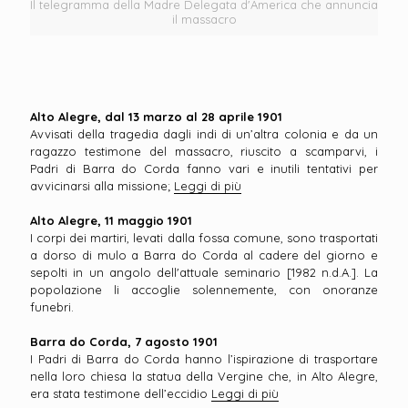
Il telegramma della Madre Delegata d'America che annuncia
il massacro
Alto Alegre, dal 13 marzo al 28 aprile 1901
Avvisati della tragedia dagli indi di un’altra colonia e da un
ragazzo testimone del massacro, riuscito a scamparvi, i
Padri di Barra do Corda fanno vari e inutili tentativi per
avvicinarsi alla missione;
Leggi di più
Alto Alegre, 11 maggio 1901
I corpi dei martiri, levati dalla fossa comune, sono trasportati
a dorso di mulo a Barra do Corda al cadere del giorno e
sepolti in un angolo dell'attuale seminario [1982 n.d.A.]. La
popolazione li accoglie solennemente, con onoranze
funebri.
Barra do Corda, 7 agosto 1901
I Padri di Barra do Corda hanno l’ispirazione di trasportare
nella loro chiesa la statua della Vergine che, in Alto Alegre,
era stata testimone dell’eccidio
Leggi di più