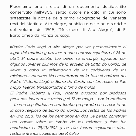
Riportiamo uno stralcio di un documento dattiloscritto
conservato nell’ASCG, senza autore né data, in cui sono
sintetizzate le notizie della prima ricognizione dei venerati
resti dei Martiri di Alto Alegre, pubblicate nelle note storiche
del volume del 1909, “Massacro di Alto Alegre”, di P.
Bartolomeo da Monza
ofmcap
.
«
Padre Carlo llegó a Alto Alegre par ver personalmente el
lugar del martirio y proveer a una honrosa sepoltura el 28 de
abril. El padre Esteba fue quien se encargó, ayudado por
algunos jóvenes alumnos de la escuela de Batta do Corda, de
llevar a cabo la exhumación de los cadáveres de los
misioneros mártires. No encontraron en la fosa el cadaver del
Padre Victorio. Llegó a Barra do Corda con los restos el llde
mayo. Fueron transportados a lomo de mulas.
El Padre Roberto y Fray Vicente ayudado por piadosas
personas lavaron los restos y el 17 de mayo – por la mañana
– fueron sepultados en una tumba preparada en el recinto de
la casa religiosa de Barra do Corda. Los restos de los Padres
en una caja, los de las hermanas en dos. Se pensó construer
una capilla sobre la tumba de los mártires y ésta fue
bendecida el 25/11/1902 y en ella fueron sepultados otros
restos entre los cuales los del P. Celso.