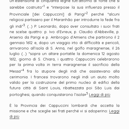
un’estensione di cinquanta leghe tutt’attorno al forte che si
1
sarebbe costruito”
e “interpose la sua influenza presso il
2
Provinciale [dei Cappuccini] di Parigi”
perché “alcuni
religiosi partissero per il Maranhão per introdurre la fede fra
3
gli indi”
. (...) P. Leonardo, dopo aver consultato i suoi frati
ne scelse quattro: p. Ivo d’Evreux, p. Claudio d’Abbeville, p.
Arsenio da Parigi e p. Ambrogio d’Amiens che partirono il 2
gennaio 1612 e, dopo un viaggio irto di difficoltà e pericoli,
arrivarono all’isola di S. Anna, nel golfo maragnense, il 26
luglio (…) “sopra un altare portatile la domenica 12 agosto
1612, giorno di S. Chiara, i quattro Cappuccini celebrarono
per la prima volta in terra maragnense il sacrificio della
4
Messa”
fra lo stupore degli indi che assistevano alla
cerimonia. I francesi trovarono negli indi un aiuto molto
valido per la costruzione del primo nucleo di edifici della
futura città di Saint Louis, ribattezzata poi São Luis dai
5
portoghesi, quando conquistarono l’isola»
Leggi di più
È la Provincia dei Cappuccini lombardi che accetta la
missione e che sceglie sei frati perché vi si adoperino:
Leggi
di più