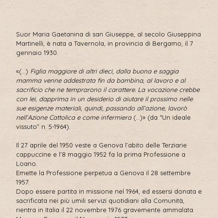
Suor Maria Gaetanina di san Giuseppe, al secolo Giuseppina
Martinelli, è nata a Tavernola, in provincia di Bergamo, il 7
gennaio 1930.
«(…)
Figlia maggiore di altri dieci, dalla buona e saggia
mamma venne addestrata fin da bambina, al lavoro e al
sacrificio che ne temprarono il carattere. La vocazione crebbe
con lei, dapprima in un desiderio di aiutare il prossimo nelle
sue esigenze materiali, quindi, passando all’azione, lavorò
nell’Azione Cattolica e come infermiera
(…)» (da “Un ideale
vissuto” n. 5-1964).
Il 27 aprile del 1950 veste a Genova l’abito delle Terziarie
cappuccine e l’8 maggio 1952 fa la prima Professione a
Loano.
Emette la Professione perpetua a Genova il 28 settembre
1957.
Dopo essere partita in missione nel 1964, ed essersi donata e
sacrificata nei più umili servizi quotidiani alla Comunità,
rientra in Italia il 22 novembre 1976 gravemente ammalata.