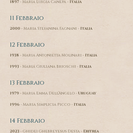
1897
- Maria Luigia Canepa -
Italia
11 Febbraio
2000
- Maria Stefanina Fagnani -
Italia
12 Febbraio
1938
- Maria Antonietta Molinari -
Italia
1993
- Maria Giuliana Brioschi -
Italia
13 Febbraio
1979
- Maria Emma Dell’Angelo -
Uruguay
1996
- Maria Simplicia Picco -
Italia
14 Febbraio
2023
- Ghidei Ghebreyesus Desta -
Eritrea