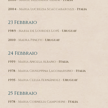
2000
- Maria Valdimira Vanini -
Italia
2004
- Maria Lucrezia Scaccabarozzi -
Italia
23 Febbraio
1989
- Maria de Lourdes Lopè -
Uruguay
2010
- Maura Pinetti -
Uruguay
24 Febbraio
1959
- Maria Angela Albano -
Italia
1978
- Maria Giuseppina Lagomarsino -
Italia
1995
- Maria Clelia Fernández -
Uruguay
25 Febbraio
1978
- Maria Cornelia Camporini -
Italia