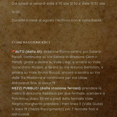
Dal lunedì al venerdì dalle 8:30 alle 12:30 e dalle 13:30 alle
16:00.
Durante il mese di agosto l’Archivio non è consultabile.
Come raggiungerci
AUTO (dalla A1):
direzione Roma centro, poi Salaria-
Parioli, continuare su Via Salaria in direzione Centro-
Parioli, girare a destra su Viale Liegi, a sinistra su Viale
Gioacchino Rossini, a destra su Via Antonio Bertoloni, a
sinistra su Viale Bruno Buozzi, ancora a sinistra su Via
delle Tre Madonne e continuare per Via Ulisse
Aldrovandi fino al civico 19.
MEZZI PUBBLICI (dalla stazione Termini):
prendere la
metro B direzione Rebibbia per due fermate, scendere a
Policlinico; dopo 30 mt a piedi dalla fermata Viale
Regina Margherita prendere i tram linea 3 (Valle Giulia)
o linea 19 (Piazza Risorgimento) per 7 fermate fino a
Aldrovandi.