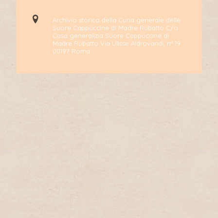
Archivio storico della Curia generale delle
Suore Cappuccine di Madre Rubatto C/o
Casa generalizia Suore Cappuccine di
Madre Rubatto Via Ulisse Aldrovandi, n° 19
00197 Roma