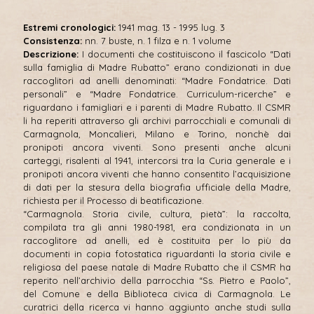
Estremi cronologici:
1941 mag. 13 - 1995 lug. 3
Consistenza:
nn. 7 buste, n. 1 filza e n. 1 volume
Descrizione:
I documenti che costituiscono il fascicolo “Dati
sulla famiglia di Madre Rubatto” erano condizionati in due
raccoglitori ad anelli denominati: “Madre Fondatrice. Dati
personali” e “Madre Fondatrice. Curriculum-ricerche” e
riguardano i famigliari e i parenti di Madre Rubatto. Il CSMR
li ha reperiti attraverso gli archivi parrocchiali e comunali di
Carmagnola, Moncalieri, Milano e Torino, nonchè dai
pronipoti ancora viventi. Sono presenti anche alcuni
carteggi, risalenti al 1941, intercorsi tra la Curia generale e i
pronipoti ancora viventi che hanno consentito l’acquisizione
di dati per la stesura della biografia ufficiale della Madre,
richiesta per il Processo di beatificazione.
“Carmagnola. Storia civile, cultura, pietà”: la raccolta,
compilata tra gli anni 1980-1981, era condizionata in un
raccoglitore ad anelli, ed è costituita per lo più da
documenti in copia fotostatica riguardanti la storia civile e
religiosa del paese natale di Madre Rubatto che il CSMR ha
reperito nell’archivio della parrocchia “Ss. Pietro e Paolo”,
del Comune e della Biblioteca civica di Carmagnola. Le
curatrici della ricerca vi hanno aggiunto anche studi sulla