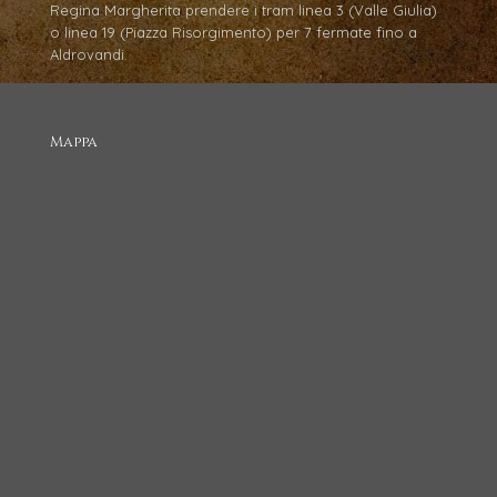
Regina Margherita prendere i tram linea 3 (Valle Giulia)
o linea 19 (Piazza Risorgimento) per 7 fermate fino a
Aldrovandi.
Mappa