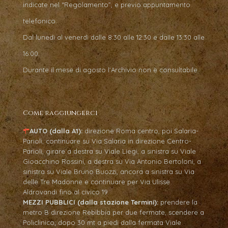
indicate nel “Regolamento”, e previo appuntamento
telefonico.
Dal lunedì al venerdì dalle 8:30 alle 12:30 e dalle 13:30 alle
16:00.
Durante il mese di agosto l’Archivio non è consultabile.
Come raggiungerci
AUTO (dalla A1):
direzione Roma centro, poi Salaria-
Parioli, continuare su Via Salaria in direzione Centro-
Parioli, girare a destra su Viale Liegi, a sinistra su Viale
Gioacchino Rossini, a destra su Via Antonio Bertoloni, a
sinistra su Viale Bruno Buozzi, ancora a sinistra su Via
delle Tre Madonne e continuare per Via Ulisse
Aldrovandi fino al civico 19.
MEZZI PUBBLICI (dalla stazione Termini):
prendere la
metro B direzione Rebibbia per due fermate, scendere a
Policlinico; dopo 30 mt a piedi dalla fermata Viale