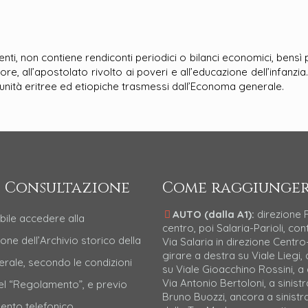
enti, non contiene rendiconti periodici o bilanci economici, bensì 
 Suore, all’apostolato rivolto ai poveri e all’educazione dell’infa
munità eritree ed etiopiche trasmessi dall’Economa generale.
 Consultazione
Come raggiunger
AUTO (dalla A1):
direzione
bile accedere alla
centro, poi Salaria-Parioli, con
one dell’Archivio storico della
Via Salaria in direzione Centro-
girare a destra su Viale Liegi, 
erale, secondo le condizioni
su Viale Gioacchino Rossini, a
Via Antonio Bertoloni, a sinistr
nel “Regolamento”, e previo
Bruno Buozzi, ancora a sinistr
nto telefonico.