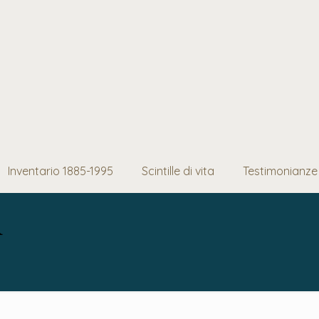
Inventario 1885-1995
Scintille di vita
Testimonianze
a