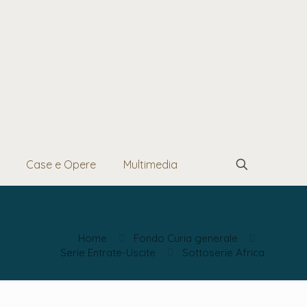
Case e Opere
Multimedia
Home
Fondo Curia generale
Serie Entrate-Uscite
Sottoserie Africa