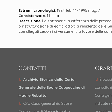
Estremi cronologici
: 1984 feb. 1° - 1995 mag. 7
Consistenza
: n. 1 busta
Descrizione
: La sottoserie, a differenza delle preced
o ristrutturazione di edifici adibiti a residenza delle
con allegati cedolini di versamenti a favore delle co
Contatti
Orari
Archivio Storico della Curia
È possi
Generale delle Suore Cappuccine di
consultazi
Madre Rubatto
Curia gen
C/o Casa generalizia Suore
indicate 
Cappuccine di Madre Rubatto
appuntame