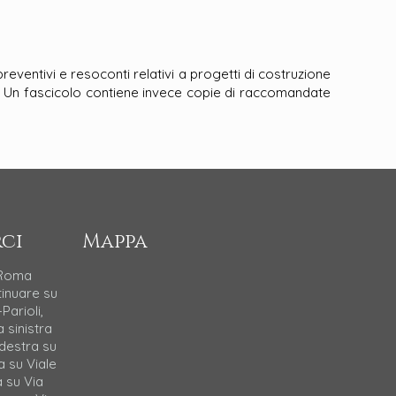
preventivi e resoconti relativi a progetti di costruzione
nzia. Un fascicolo contiene invece copie di raccomandate
ci
Mappa
 Roma
tinuare su
Parioli,
a sinistra
 destra su
a su Viale
a su Via