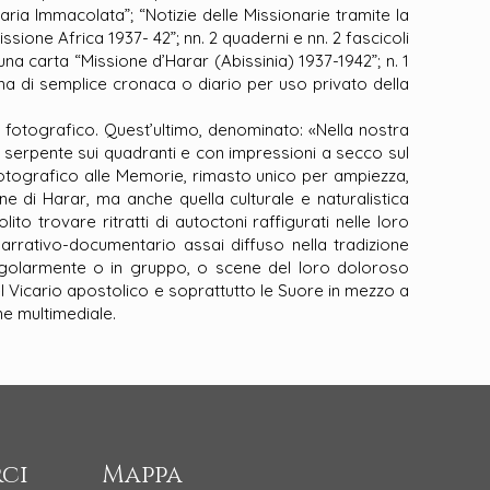
aria Immacolata”; “Notizie delle Missionarie tramite la
ssione Africa 1937- 42”; nn. 2 quaderni e nn. 2 fascicoli
a una carta “Missione d’Harar (Abissinia) 1937-1942”; n. 1
a di semplice cronaca o diario per uso privato della
fotografico. Quest’ultimo, denominato: «Nella nostra
ne serpente sui quadranti e con impressioni a secco sul
fotografico alle Memorie, rimasto unico per ampiezza,
ne di Harar, ma anche quella culturale e naturalistica
lito trovare ritratti di autoctoni raffigurati nelle loro
narrativo-documentario assai diffuso nella tradizione
ingolarmente o in gruppo, o scene del loro doloroso
del Vicario apostolico e soprattutto le Suore in mezzo a
ne multimediale.
ci
Mappa