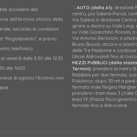
AUTO (dalla A1):
direzione
bile accedere alla
centro, poi Salaria-Parioli, con
one dell’Archivio storico della
Via Salaria in direzione Centro-
girare a destra su Viale Liegi, 
erale, secondo le condizioni
su Viale Gioacchino Rossini, a
Via Antonio Bertoloni, a sinistr
nel “Regolamento”, e previo
Bruno Buozzi, ancora a sinistr
nto telefonico.
delle Tre Madonne e continuar
Ulisse Aldrovandi fino al civico
 al venerdì dalle 8:30 alle 12:30
MEZZI PUBBLICI (dalla stazi
30 alle 16:00.
Termini):
prendere la metro B
Rebibbia per due fermate, sc
l mese di agosto l’Archivio non
Policlinico; dopo 30 mt a piedi 
fermata Viale Regina Margher
bile.
prendere i tram linea 3 (Valle G
linea 19 (Piazza Risorgimento)
fermate fino a Aldrovandi.