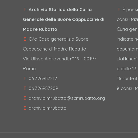
Archivio Storico della Curia
È possi
Generale delle Suore Cappuccine di
consultazi
Madre Rubatto
Curia gen
C/o Casa generalizia Suore
indicate 
Cappuccine di Madre Rubatto
appuntame
Via Ulisse Aldrovandi, n° 19 - 00197
Dal lunedì
Roma
e dalle 13:
06 326957212
Durante i
06 326957209
è consulta
archivio.mrubatto@scmrubatto.org
archivio.mrubatto