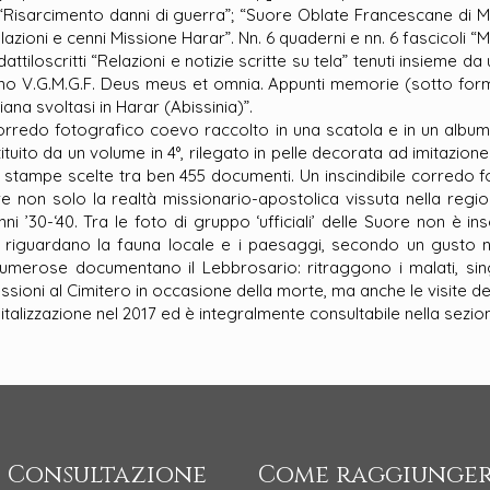
a “Risarcimento danni di guerra”; “Suore Oblate Francescane di M
zioni e cenni Missione Harar”. Nn. 6 quaderni e nn. 6 fascicoli “Mi
attiloscritti “Relazioni e notizie scritte su tela” tenuti insieme d
ano V.G.M.G.F. Deus meus et omnia. Appunti memorie (sotto form
iana svoltasi in Harar (Abissinia)”.
orredo fotografico coevo raccolto in una scatola e in un album 
tuito da un volume in 4°, rilegato in pelle decorata ad imitazio
e stampe scelte tra ben 455 documenti. Un inscindibile corredo 
are non solo la realtà missionario-apostolica vissuta nella regio
ni ’30-‘40. Tra le foto di gruppo ‘ufficiali’ delle Suore non è inso
ini riguardano la fauna locale e i paesaggi, secondo un gusto 
 numerose documentano il Lebbrosario: ritraggono i malati, s
cessioni al Cimitero in occasione della morte, ma anche le visite 
italizzazione nel 2017 ed è integralmente consultabile nella sezio
 Consultazione
Come raggiunger