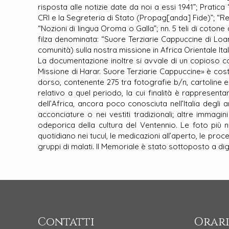
risposta alle notizie date da noi a essi 1941”; Pratic
CRI e la Segreteria di Stato (Propag[anda] Fide)”; “Rela
“Nozioni di lingua Oroma o Galla”; nn. 5 teli di cotone d
filza denominata: “Suore Terziarie Cappuccine di Lo
comunità) sulla nostra missione in Africa Orientale Ital
La documentazione inoltre si avvale di un copioso c
Missione di Harar. Suore Terziarie Cappuccine» è costi
dorso, contenente 275 tra fotografie b/n, cartoline 
relativo a quel periodo, la cui finalità è rappresent
dell’Africa, ancora poco conosciuta nell’Italia degli an
acconciature o nei vestiti tradizionali; altre immag
odeporica della cultura del Ventennio. Le foto più
quotidiano nei tucul, le medicazioni all’aperto, le pro
gruppi di malati. Il Memoriale è stato sottoposto a dig
Contatti
Orari