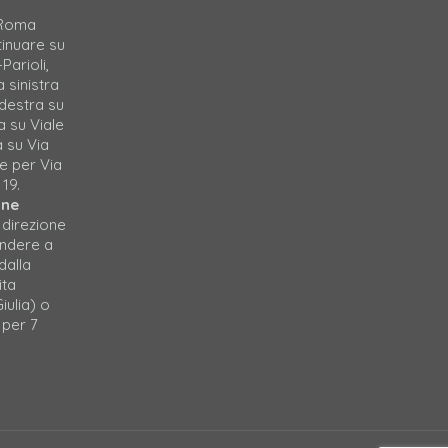
 Roma
tinuare su
Parioli,
a sinistra
 destra su
a su Viale
a su Via
e per Via
 19.
one
 direzione
endere a
dalla
ita
iulia) o
 per 7