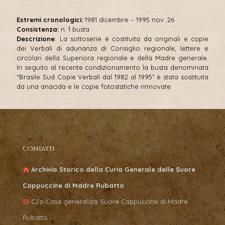
Estremi cronologici:
1981 dicembre – 1995 nov. 26
Consistenza:
n. 1 busta
Descrizione
: La sottoserie è costituita da originali e copie
dei Verbali di adunanza di Consiglio regionale, lettere e
circolari della Superiora regionale e della Madre generale.
In seguito al recente condizionamento la busta denominata
“Brasile Sud Copie Verbali dal 1982 al 1995” è stata sostituita
da una anacida e le copie fotostatiche rinnovate.
Contatti
Archivio Storico della Curia Generale delle Suore
Cappuccine di Madre Rubatto
C/o Casa generalizia Suore Cappuccine di Madre
Rubatto