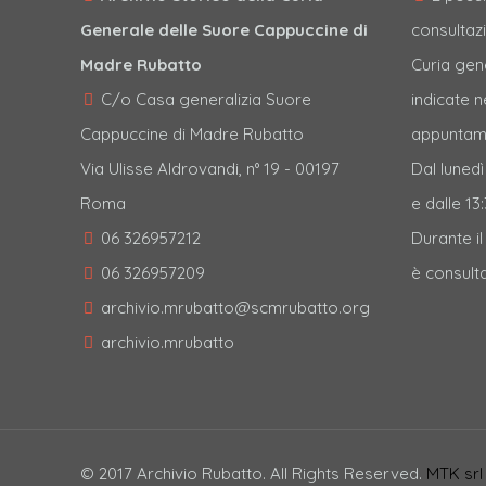
Generale delle Suore Cappuccine di
consultazi
Madre Rubatto
Curia gen
C/o Casa generalizia Suore
indicate 
Cappuccine di Madre Rubatto
appuntame
Via Ulisse Aldrovandi, n° 19 - 00197
Dal lunedì
Roma
e dalle 13:
06 326957212
Durante i
06 326957209
è consulta
archivio.mrubatto@scmrubatto.org
archivio.mrubatto
© 2017 Archivio Rubatto. All Rights Reserved.
MTK sr