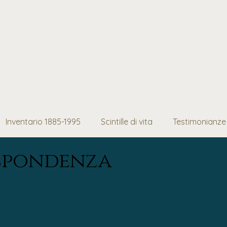
Inventario 1885-1995
Scintille di vita
Testimonianze
ispondenza