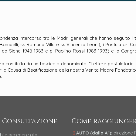
pondenza intercorsa tra le Madri generali che hanno seguito l’it
a Bombelli, sr. Romana Villa e sr. Vincenza Leoni), i Postulatori 
 da Siena 1948-1983 e p. Paolino Rossi 1983-1993) e la Congrega
ostituita da un fascicolo denominato: “Lettere postulatorie. Ca
r la Causa di Beatificazione della nostra Ven.ta Madre Fondatr
.
 Consultazione
Come raggiunger
AUTO (dalla A1):
direzione
bile accedere alla