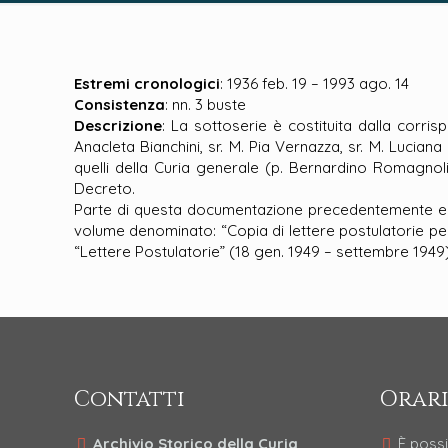
Estremi cronologici
: 1936 feb. 19 – 1993 ago. 14
Consistenza
: nn. 3 buste
Descrizione
: La sottoserie è costituita dalla corris
Anacleta Bianchini, sr. M. Pia Vernazza, sr. M. Lucian
quelli della Curia generale (p. Bernardino Romagnoli
Decreto.
Parte di questa documentazione precedentemente era c
volume denominato: “Copia di lettere postulatorie pe
“Lettere Postulatorie” (18 gen. 1949 – settembre 1949)
Contatti
Orari
Archivio Storico della Curia
È possi