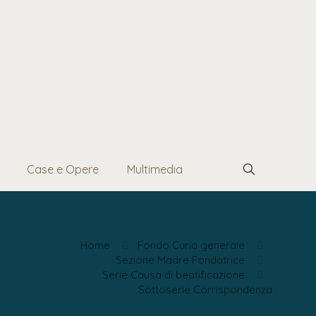
Case e Opere
Multimedia
Home
Fondo Curia generale
Sezione Madre Fondatrice
Serie Causa di beatificazione
Sottoserie Corrispondenza