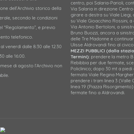
centro, poi Salaria-Parioli, con
one dell’Archivio storico della
Via Salaria in direzione Centro-
girare a destra su Viale Liegi, 
erale, secondo le condizioni
su Viale Gioacchino Rossini, a
Via Antonio Bertoloni, a sinistr
nel “Regolamento”, e previo
Bruno Buozzi, ancora a sinistr
nto telefonico.
delle Tre Madonne e continuar
Ulisse Aldrovandi fino al civico
 al venerdì dalle 8:30 alle 12:30
MEZZI PUBBLICI (dalla stazi
30 alle 16:00.
Termini):
prendere la metro B
Rebibbia per due fermate, sc
l mese di agosto l’Archivio non
Policlinico; dopo 30 mt a piedi 
fermata Viale Regina Margher
bile.
prendere i tram linea 3 (Valle G
linea 19 (Piazza Risorgimento)
fermate fino a Aldrovandi.
l