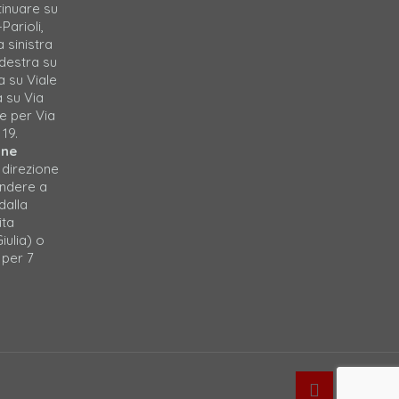
tinuare su
Parioli,
a sinistra
 destra su
a su Viale
a su Via
e per Via
 19.
one
 direzione
endere a
dalla
ita
iulia) o
 per 7